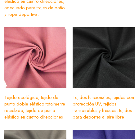
elástico en cuatro direcciones,
adecuado para trajes de baño
y ropa deportiva.
Tejido ecológico, tejido de
Tejidos funcionales, tejidos con
punto doble elástico totalmente
protección UV, tejidos
reciclado, tejido de punto
transpirables y frescos, tejidos
elástico en cuatro direcciones
para deportes al aire libre