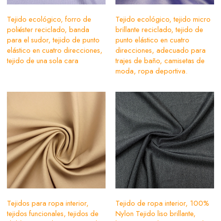
Tejido ecológico, forro de
Tejido ecológico, tejido micro
poliéster reciclado, banda
brillante reciclado, tejido de
para el sudor, tejido de punto
punto elástico en cuatro
elástico en cuatro direcciones,
direcciones, adecuado para
tejido de una sola cara
trajes de baño, camisetas de
moda, ropa deportiva.
Tejidos para ropa interior,
Tejido de ropa interior, 100%
tejidos funcionales, tejidos de
Nylon Tejido liso brillante,