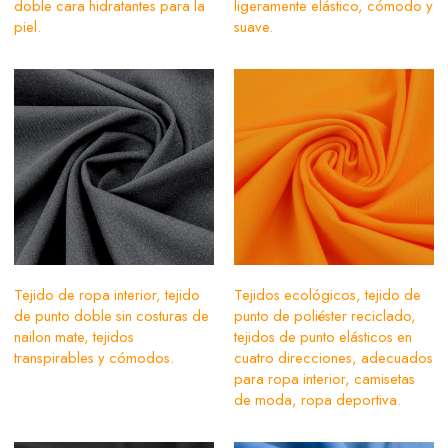
doble cara hidratantes para la
ligeramente elástico, cómodo y
piel.
suave.
Tejido de ropa interior, tejido
Tejidos ecológicos, tejido de
de punto doble sin costuras de
punto de poliéster reciclado,
nailon mate, tejidos
tejidos de punto elásticos en
transpirables y cómodos.
cuatro direcciones, adecuados
para ropa interior, camisetas
de moda, ropa deportiva.