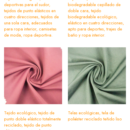
deportivas para el sudor,
biodegradable cepillado de
tejidos de punto elásticos en
doble cara, tejido
cuatro direcciones, tejidos de
biodegradable ecológico,
una sola cara, adecuados
elástico en cuatro direcciones,
para ropa interior, camisetas
apto para deportes, trajes de
de moda, ropa deportiva.
baño y ropa interior.
Tejido ecológico, tejido de
Telas ecológicas, tela de
punto doble elástico totalmente
poliéster reciclado teñido liso
reciclado, tejido de punto