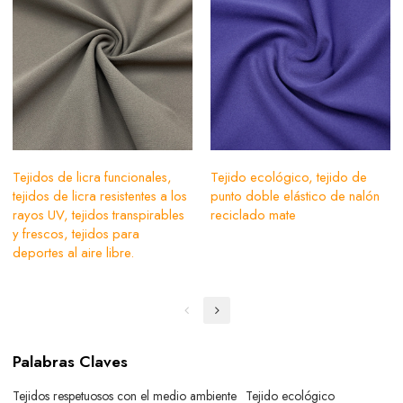
Tejidos de licra funcionales,
Tejido ecológico, tejido de
tejidos de licra resistentes a los
punto doble elástico de nalón
rayos UV, tejidos transpirables
reciclado mate
y frescos, tejidos para
deportes al aire libre.
Palabras Claves
Tejidos respetuosos con el medio ambiente
Tejido ecológico