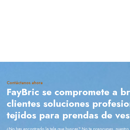
Contáctanos ahora
FayBric se compromete a br
clientes soluciones profesi
tejidos para prendas de vest
¿No has encontrado la tela que buscas? No te preocupes, nuestro 