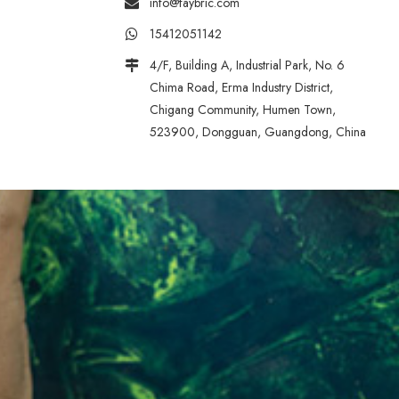
info@faybric.com
15412051142
4/F, Building A, Industrial Park, No. 6
Chima Road, Erma Industry District,
Chigang Community, Humen Town,
523900, Dongguan, Guangdong, China