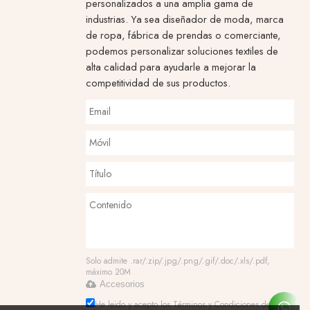
personalizados a una amplia gama de
industrias. Ya sea diseñador de moda, marca
de ropa, fábrica de prendas o comerciante,
podemos personalizar soluciones textiles de
alta calidad para ayudarle a mejorar la
competitividad de sus productos.
Solo admite .rar/.zip/.jpg/.png/.gif/.doc/.xls/.pdf,
máximo 20M
Accesorios
He leido y acepto los Términos y Condiciones de este