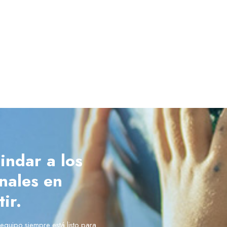
indar a los
onales en
ir.
equipo siempre está listo para