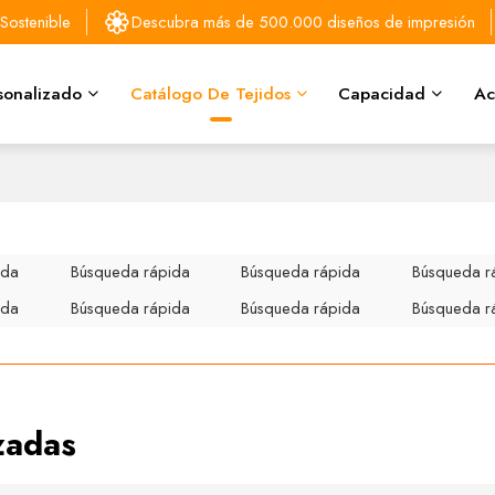
Sostenible
Descubra más de 500.000 diseños de impresión
sonalizado
Catálogo De Tejidos
Capacidad
Ac
ida
Búsqueda rápida
Búsqueda rápida
Búsqueda r
ida
Búsqueda rápida
Búsqueda rápida
Búsqueda r
zadas