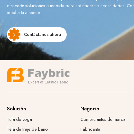
ofrecerte soluciones a medida para satisfacer tus necesidades. Cont
ideal a tu alcance.
Contáctanos ahora
Solución
Negocio
Tela de yoga
Comerciantes de marca
Tela de traje de baño
Fabricante