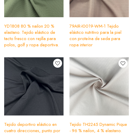
YD1808 80 % nailon 20 %
79AIR-I0019-WM-1 Tejido
elastano. Tejido elástico de
elástico nutritivo para la piel
tacto fresco con rejilla para
con proteína de seda para
polos, golf y ropa deportiva.
ropa interior
Tejido deportivo elástico en
Tejido TH2245 Dynamic Pique
cuatro direcciones, punto por
- 96 % nailon, 4 % elastano.