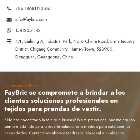
+86 18681123166
info@faybric.com
15412051142
4/F, Building A, Industrial Park, No. 6 Chima Road, Erma Industry
District, Chigang Community, Humen Town, 523900,
Dongguan, Guangdong, China
Contáctanos ahora
FayBric se compromete a brindar a los
clientes soluciones profesionales en
tejidos para prendas de vestir.
¿No has encontrado la tela que buscas? No te preocupes, nuestro equipo
siempre está listo para ofrecerte soluciones a medida para satisfacer tus
necesidades. Contáctanos ahora y tendrás la tela ideal a tu alcance.