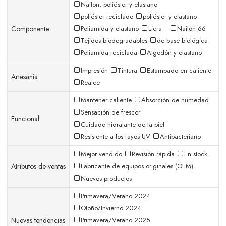
Nailon, poliéster y elastano
poliéster reciclado
poliéster y elastano
Componente
Poliamida y elastano
Licra
Nailon 66
Tejidos biodegradables
de base biológica
Poliamida reciclada
Algodón y elastano
Impresión
Tintura
Estampado en caliente
Artesanía
Realce
Mantener caliente
Absorción de humedad
Sensación de frescor
Funcional
Cuidado hidratante de la piel
Resistente a los rayos UV
Antibacteriano
Mejor vendido
Revisión rápida
En stock
Atributos de ventas
Fabricante de equipos originales (OEM)
Nuevos productos
Primavera/Verano 2024
Otoño/Invierno 2024
Nuevas tendencias
Primavera/Verano 2025