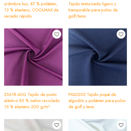
urdimbre liso, 87 % poliéster,
Tejido texturizado ligero y
13 % elastano, COOLMAX de
transpirable para polos de
secado rápido.
golf/tenis.
ZS618-40G Tejido de punto
PIQ0202 Tejido piqué de
elástico 85 % nailon reciclado
algodón y poliéster para polos
15 % elastano 200 g/m²
de golf y tenis.