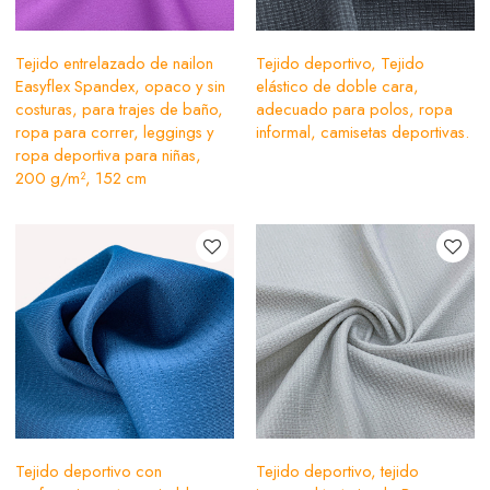
Tejido entrelazado de nailon
Tejido deportivo, Tejido
Easyflex Spandex, opaco y sin
elástico de doble cara,
costuras, para trajes de baño,
adecuado para polos, ropa
ropa para correr, leggings y
informal, camisetas deportivas.
ropa deportiva para niñas,
200 g/m², 152 cm
Tejido deportivo con
Tejido deportivo, tejido