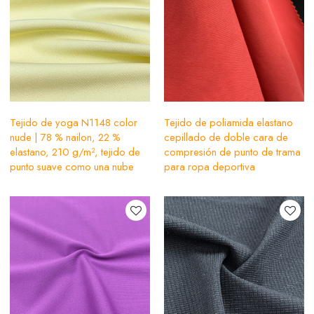
Tejido de yoga N1148 color
Tejido de poliamida elastano
nude | 78 % nailon, 22 %
cepillado de doble cara de
elastano, 210 g/m², tejido de
compresión de punto de trama
punto suave como una nube
para ropa deportiva