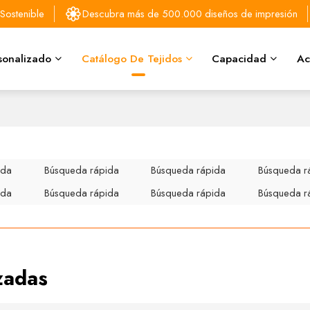
Sostenible
Descubra más de 500.000 diseños de impresión
sonalizado
Catálogo De Tejidos
Capacidad
Ac
ida
Búsqueda rápida
Búsqueda rápida
Búsqueda r
ida
Búsqueda rápida
Búsqueda rápida
Búsqueda r
zadas