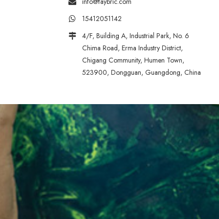
info@faybric.com
15412051142
4/F, Building A, Industrial Park, No. 6
Chima Road, Erma Industry District,
Chigang Community, Humen Town,
523900, Dongguan, Guangdong, China