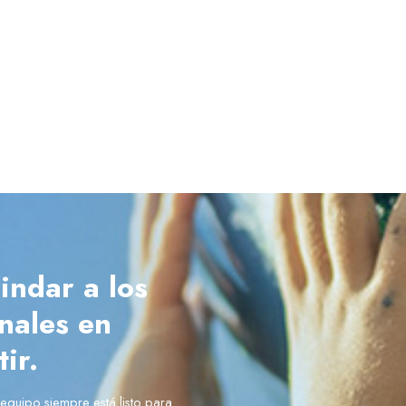
indar a los
onales en
ir.
equipo siempre está listo para