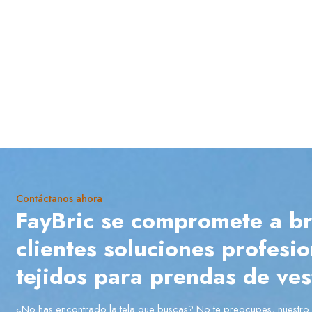
Contáctanos ahora
FayBric se compromete a br
clientes soluciones profesi
tejidos para prendas de vest
¿No has encontrado la tela que buscas? No te preocupes, nuestro 