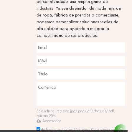
personalizados a una amplia gama de
industrias. Ya sea diseñador de moda, marca
de ropa, fábrica de prendas o comerciante,
podemos personalizar soluciones textiles de
alta calidad para ayudarle a mejorar la
competitividad de sus productos.
Solo admite .rar/.zip/.jpg/.png/.gif/.doc/.xls/.pdf,
máximo 20M
Accesorios
He leido y acepto los Términos y Condiciones de este