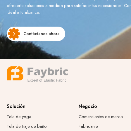
ofrecerte soluciones a medida para satisfacer tus necesidades. Cont
ideal a tu alcance.
Contáctanos ahora
Solución
Negocio
Tela de yoga
Comerciantes de marca
Tela de traje de baño
Fabricante