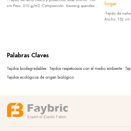
hogar.
cm Peso: 210 g/m2 -Composición: Xiaoxing spandex
32%+ Terrell PA56 Nylon 68 -Nuevo y moderno, se
-Tejido de nail
puede utilizar para confeccionar ropa de ciclismo, ropa
Ancho: 152 cm 
de protección solar, ropa de fitness, deportes al aire
Spandex30%+Ter
libre, etc.
se puede utiliza
ropa de yoga, ro
hogar.
Palabras Claves
Tejidos biodegradables
Tejidos respetuosos con el medio ambiente
Tej
Tejidos ecológicos de origen biológico