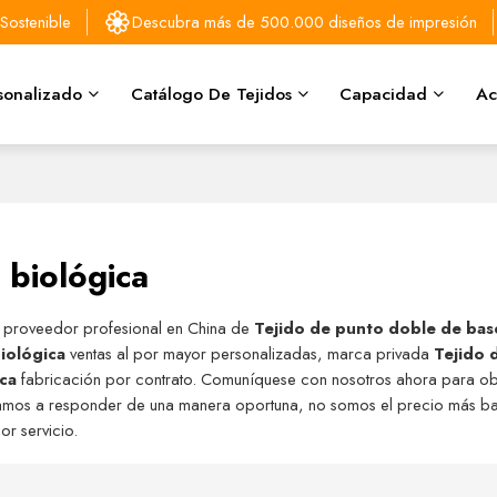
Sostenible
Descubra más de 500.000 diseños de impresión
sonalizado
Catálogo De Tejidos
Capacidad
Ac
 biológica
y proveedor profesional en China de
Tejido de punto doble de bas
iológica
ventas al por mayor personalizadas, marca privada
Tejido 
ica
fabricación por contrato. Comuníquese con nosotros ahora para ob
amos a responder de una manera oportuna, no somos el precio más b
or servicio.