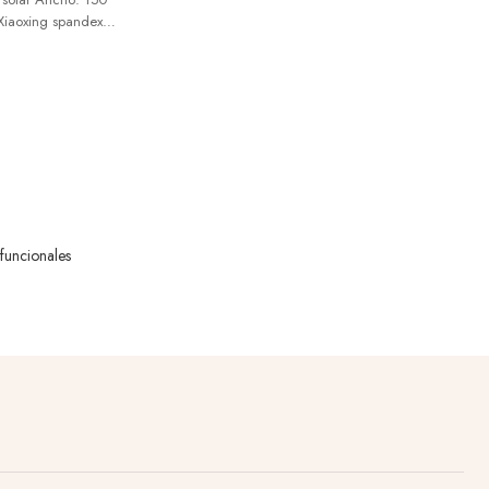
Xiaoxing spandex
 y moderno, se
pa de ciclismo, ropa
 deportes al aire
 funcionales