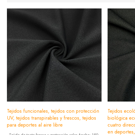
Tejidos funcionales, tejidos con protección
Tejidos ecol
UV, tejidos transpirables y frescos, tejidos
biológica ec
para deportes al aire libre
cuatro dire
en deportes,
- Tejido de tacto fresco y protección solar Ancho: 150