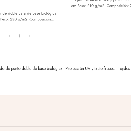
cm Peso: 210 g/m2 -Composición: 
32%+ Terrell PA56 Nylon 68 -Nuevo
on de doble cara de base biológica
puede utilizar para confeccionar ro
Peso: 230 g/m2 -Composición:
de protección solar, ropa de fitness,
ryl PA56 Nylon70 -Nuevo y moderno,
libre, etc.
r para confeccionar ropa deportiva,
1
pa interior, ropa abrigada para el
ido de punto doble de base biológica
Protección UV y tacto fresco.
Tejidos