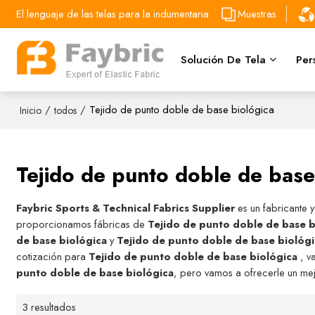
El lenguaje de las telas para la indumentaria
Muestras
Solución De Tela
Per
/
/
Tejido de punto doble de base biológica
Inicio
todos
Tejido de punto doble de base
Faybric Sports & Technical Fabrics Supplier
es un fabricante 
proporcionamos fábricas de
Tejido de punto doble de base b
de base biológica
y
Tejido de punto doble de base biológ
cotización para
Tejido de punto doble de base biológica
, v
punto doble de base biológica
, pero vamos a ofrecerle un mej
3 resultados