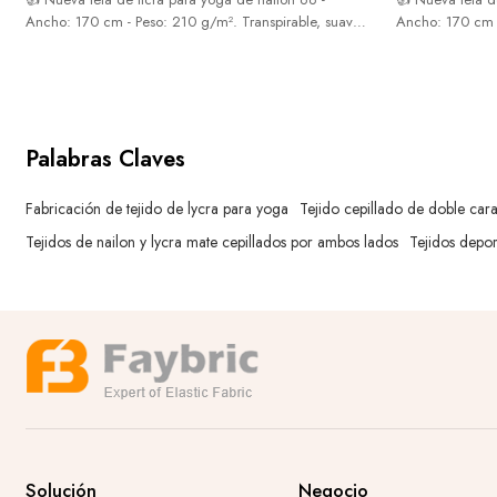
Ancho: 170 cm - Peso: 210 g/m². Transpirable, suave y
Ancho: 170 cm -
muy elástica. 🫶 ¡Consulta!
muy elástica. 🫶
Palabras Claves
Fabricación de tejido de lycra para yoga
Tejido cepillado de doble car
Tejidos de nailon y lycra mate cepillados por ambos lados
Tejidos dep
Solución
Negocio