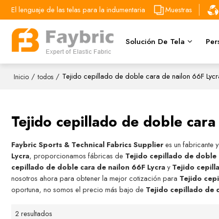
El lenguaje de las telas para la indumentaria
Muestras
Solución De Tela
Per
/
/
Tejido cepillado de doble cara de nailon 66F Lycr
Inicio
todos
Tejido cepillado de doble cara
Faybric Sports & Technical Fabrics Supplier
es un fabricante 
Lycra
, proporcionamos fábricas de
Tejido cepillado de doble 
cepillado de doble cara de nailon 66F Lycra
y
Tejido cepill
nosotros ahora para obtener la mejor cotización para
Tejido cepi
oportuna, no somos el precio más bajo de
Tejido cepillado de 
2 resultados