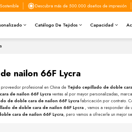
Sostenible
Descubra más de 500.000 diseños de impresión
sonalizado
Catálogo De Tejidos
Capacidad
Ac
a
 de nailon 66F Lycra
y proveedor profesional en China de
Tejido cepillado de doble car
cara de nailon 66F Lycra
ventas al por mayor personalizadas, marc
ado de doble cara de nailon 66F Lycra
fabricación por contrato. 
llado de doble cara de nailon 66F Lycra
, vamos a responder de 
doble cara de nailon 66F Lycra
, pero vamos a ofrecerle un mejor se