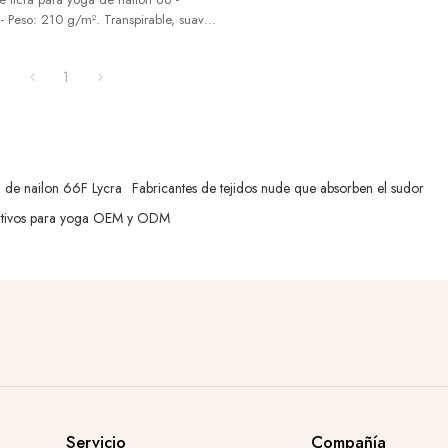
 Peso: 210 g/m². Transpirable, suave y
 ¡Consulta!
1
a de nailon 66F Lycra
Fabricantes de tejidos nude que absorben el sudor
ortivos para yoga OEM y ODM
Servicio
Compañía