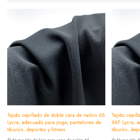
Tejido cepillado de doble cara de nailon 66
Tejido cepil
Lycra, adecuado para yoga, pantalones de
66F Lycra, 
tiburón, deportes y fitness.
tiburón, depo
👍 Nueva tela de licra para yoga de nailon 66 -
👍 Nueva tela d