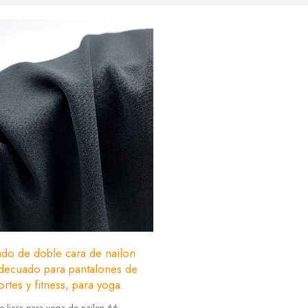
lado de doble cara de nailon
adecuado para pantalones de
rtes y fitness, para yoga.
e licra para yoga de nailon 66 -