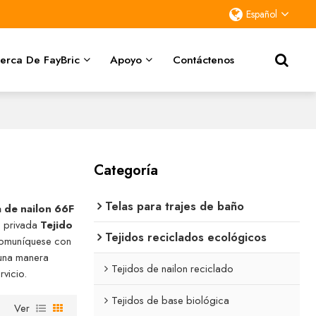
Español
erca De FayBric
Apoyo
Contáctenos
Categoría
Telas para trajes de baño
a de nailon 66F
a privada
Tejido
Tejidos reciclados ecológicos
Comuníquese con
una manera
Tejidos de nailon reciclado
rvicio.
Tejidos de base biológica
Ver