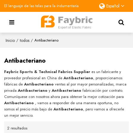
El lenguaje de las telas para la indumentaria
Español
Inicio
todos
/
/
Antibacteriano
Antibacteriano
Faybric Sports & Technical Fabrics Supplier
es un fabricante y
proveedor profesional en China de
Antibacteriano
, proporcionamos
fábricas de
Antibacteriano
ventas al por mayor personalizadas, marca
privada
Antibacteriano
y
Antibacteriano
fabricación por contrato.
Comuníquese con nosotros ahora para obtener la mejor cotización para
Antibacteriano
, vamos a responder de una manera oportuna, no
somos el precio más bajo de
Antibacteriano
, pero vamos a ofrecerle
un mejor servicio.
2 resultados