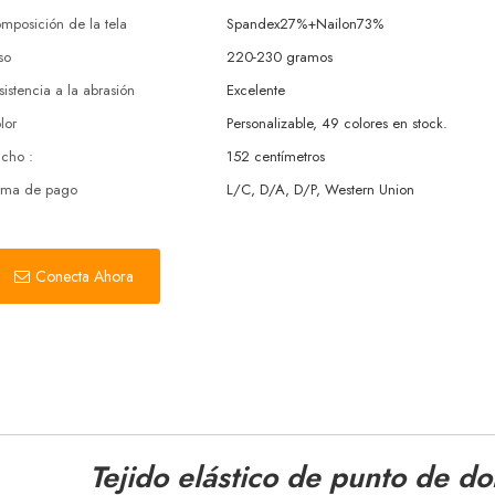
mposición de la tela
Spandex27%+Nailon73%
so
220-230 gramos
sistencia a la abrasión
Excelente
lor
Personalizable, 49 colores en stock.
cho :
152 centímetros
rma de pago
L/C, D/A, D/P, Western Union
Conecta Ahora
Tejido elástico de punto de do