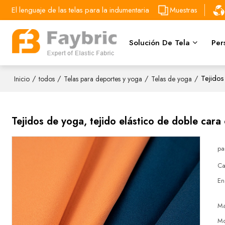
El lenguaje de las telas para la indumentaria
Muestras
Solución De Tela
Per
/
/
/
/
Tejidos
Inicio
todos
Telas para deportes y yoga
Telas de yoga
Tejidos de yoga, tejido elástico de doble cara
pa
Ca
En
Ma
Mo