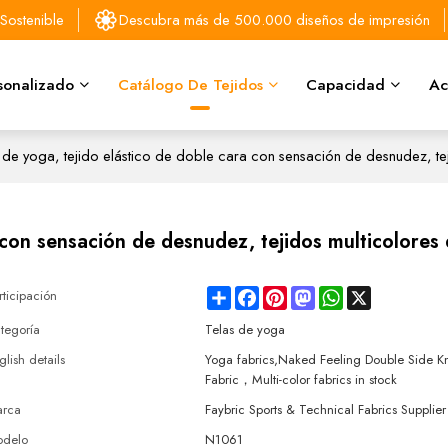
Sostenible
Descubra más de 500.000 diseños de impresión
sonalizado
Catálogo De Tejidos
Capacidad
Ac
 de yoga, tejido elástico de doble cara con sensación de desnudez, tej
 con sensación de desnudez, tejidos multicolores 
Share
Facebook
Pinterest
Mastodon
WhatsApp
X
rticipación
tegoría
Telas de yoga
glish details
Yoga fabrics,Naked Feeling Double Side Kni
Fabric，Multi-color fabrics in stock
rca
Faybric Sports & Technical Fabrics Supplier
delo
N1061