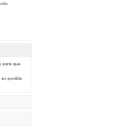
ción.
es para que
e es posible