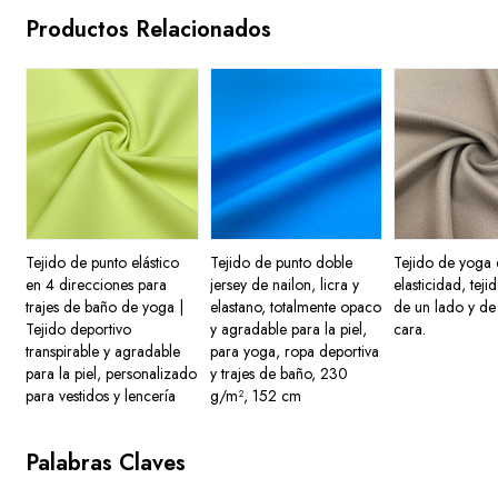
Productos Relacionados
Tejido de punto elástico
Tejido de punto doble
Tejido de yoga 
en 4 direcciones para
jersey de nailon, licra y
elasticidad, teji
trajes de baño de yoga |
elastano, totalmente opaco
de un lado y de
Tejido deportivo
y agradable para la piel,
cara.
transpirable y agradable
para yoga, ropa deportiva
para la piel, personalizado
y trajes de baño, 230
para vestidos y lencería
g/m², 152 cm
Palabras Claves