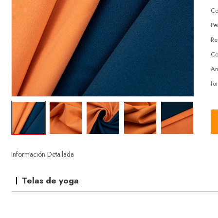
Co
Pe
Re
Co
An
fo
Información Detallada
Telas de yoga