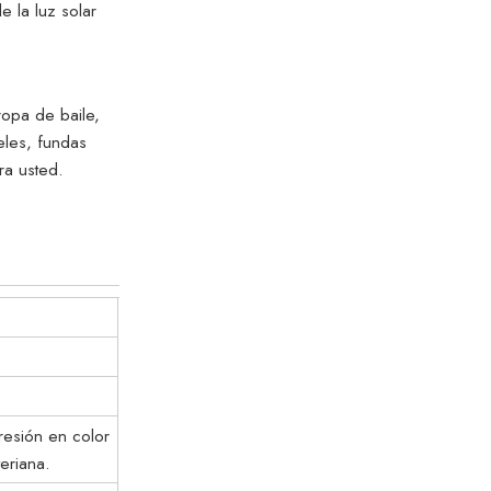
e la luz solar
opa de baile,
eles, fundas
ara usted.
resión en color
eriana.