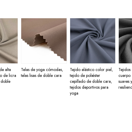
de alta
Telas de yoga cómodas,
Tejido elástico color piel,
Tejidos
do de licra
telas lisas de doble cara
tejido de poliéster
cuerpo d
 doble
cepillado de doble cara,
suaves y
tejidos deportivos para
resilienc
yoga