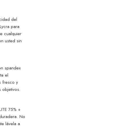
icidad del
 Lycra para
te cualquier
on usted sin
lon spandex
ta el
s fresco y
 objetivos.
LITE 75% +
 duradera. No
e lávela a