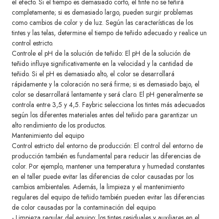
el efecto. Si el tiempo es demasiado corto, el tinte no se teñirá
completamente; si es demasiado largo, pueden surgir problemas
como cambios de color y de luz. Según las características de los
tintes y las telas, determine el tiempo de teñido adecuado y realice un
control estricto.
Controle el pH de la solución de teñido: El pH de la solución de
teñido influye significativamente en la velocidad y la cantidad de
teñido. Si el pH es demasiado alto, el color se desarrollará
rápidamente y la coloración no será firme; si es demasiado bajo, el
color se desarrollará lentamente y será claro. El pH generalmente se
controla entre 3,5 y 4,5. Faybric selecciona los tintes más adecuados
según los diferentes materiales antes del teñido para garantizar un
alto rendimiento de los productos.
Mantenimiento del equipo
Control estricto del entorno de producción: El control del entorno de
producción también es fundamental para reducir las diferencias de
color. Por ejemplo, mantener una temperatura y humedad constantes
en el taller puede evitar las diferencias de color causadas por los
cambios ambientales. Además, la limpieza y el mantenimiento
regulares del equipo de teñido también pueden evitar las diferencias
de color causadas por la contaminación del equipo.
- Limpieza regular del equipo: los tintes residuales y auxiliares en el